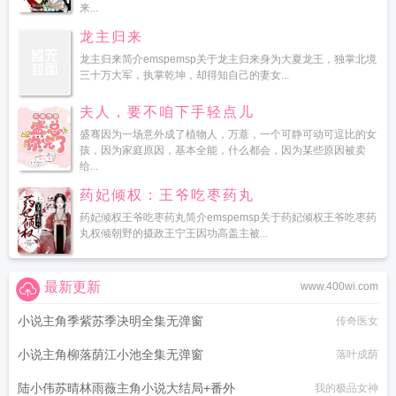
来...
龙主归来
龙主归来简介emspemsp关于龙主归来身为大夏龙王，独掌北境
三十万大军，执掌乾坤，却得知自己的妻女...
夫人，要不咱下手轻点儿
盛骞因为一场意外成了植物人，万薏，一个可静可动可逗比的女
孩，因为家庭原因，基本全能，什么都会，因为某些原因被卖
给...
药妃倾权：王爷吃枣药丸
药妃倾权王爷吃枣药丸简介emspemsp关于药妃倾权王爷吃枣药
丸权倾朝野的摄政王宁王因功高盖主被...
最新更新
www.400wi.com
小说主角季紫苏季决明全集无弹窗
传奇医女
小说主角柳落荫江小池全集无弹窗
落叶成荫
陆小伟苏晴林雨薇主角小说大结局+番外
我的极品女神