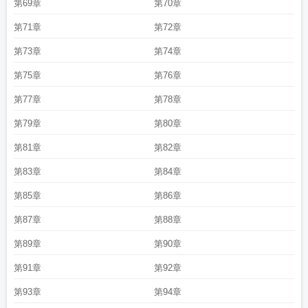
第69章
第70章
第71章
第72章
第73章
第74章
第75章
第76章
第77章
第78章
第79章
第80章
第81章
第82章
第83章
第84章
第85章
第86章
第87章
第88章
第89章
第90章
第91章
第92章
第93章
第94章