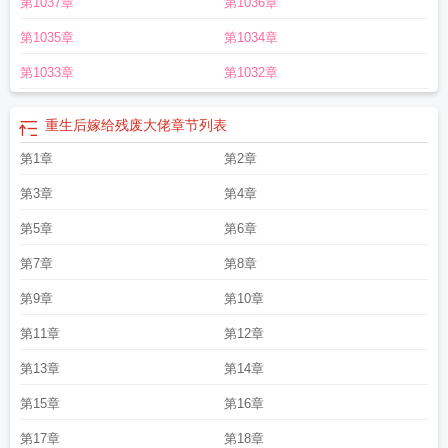
第1037章
第1036章
第1035章
第1034章
第1033章
第1032章
重生后嫁给残废大佬
章节列表
第1章
第2章
第3章
第4章
第5章
第6章
第7章
第8章
第9章
第10章
第11章
第12章
第13章
第14章
第15章
第16章
第17章
第18章