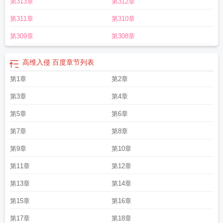
第313章
第312章
160
高维入侵2
高维入侵by七流笔趣阁在线阅读最新章
高维入侵txt
高维入侵无
错版笔趣阁
高维入侵247章笔趣阁全文阅读
高维入侵的主角是谁
高维入侵 七
第311章
第310章
流
高维入侵156章(七流)
高维入侵全文免费阅读格格党
高维入侵和低维有什么
区别
进入高维空间的途径
高维入侵七流笔奇阁
高维入侵番外txt
高维入侵阅读
第309章
第308章
全文在线阅读
高维入侵主角攻
高维入侵完整版
高维入侵主要人物
高维入侵百
度百科
高维入侵txt链接
高维入侵语录
高维入侵宋白番外免费观看
高维入侵
高维入侵 百度
章节列表
by
如何去高维空间
高维入侵攻受是谁
高维入侵七流
高维空间会是什么样子
高
维入侵攻戏份多吗
第1章
高维入侵笔趣阁
高维入侵长生渊
第2章
高维空间真的存在吗
3册出
实体书了吗
高维入侵·七流格格党
高维入侵156章最火的一句
高维入侵肃正协
第3章
第4章
议
高维入侵攻受结局是什么
高维入侵主角攻是谁
高维入侵by七流txt
高维入侵
247章
高维入侵剧透
高维投射
高维入侵237章
如何进入高维世界
高维入侵
第5章
第6章
247章的最新章节内容
高维入侵在哪里能看完整版
高维入侵大结局
高维入侵攻
第7章
第8章
受身份是什么
高维入侵七流txt
高维入侵剧情分析
怎么进入高维
高维入侵无广
告
高维入侵讲了什么
高维入侵157
什么叫高维空间
高维入侵七流度盘提取
第9章
第10章
码
高维入侵TXT文档
高维入侵tx
高维入侵免费
高维入侵番外247最新章节更新
第11章
第12章
时间
高维入侵156章无防盗
高维空间是什么
高维入侵无防盗最新章节格格
党
高维入侵主角
高维入侵实体书
高维入侵是双男主吗?
高维入侵结局
高维入
第13章
第14章
侵TXT文档百度
高维入侵讲的什么?
高维入侵全文免费txt
高维入侵番外宋白
高
维入侵的攻是谁
高维入侵主角是谁
高维入侵谁是攻
高维入侵247
高维入侵无
第15章
第16章
弹窗完整笔趣阁
高纬入侵 群星
高维空间是
但我靠废品站保护文明
高维入侵免
第17章
第18章
费阅读
世界顶级思维免费阅读
进入高维空间
高维入侵长生渊最后死了嘛
高维