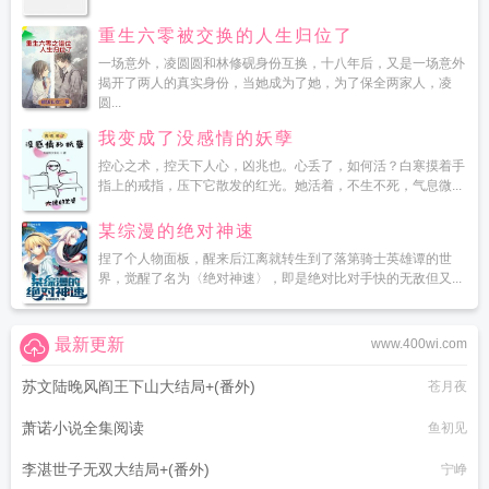
重生六零被交换的人生归位了
一场意外，凌圆圆和林修砚身份互换，十八年后，又是一场意外
揭开了两人的真实身份，当她成为了她，为了保全两家人，凌
圆...
我变成了没感情的妖孽
控心之术，控天下人心，凶兆也。心丢了，如何活？白寒摸着手
指上的戒指，压下它散发的红光。她活着，不生不死，气息微...
某综漫的绝对神速
捏了个人物面板，醒来后江离就转生到了落第骑士英雄谭的世
界，觉醒了名为〈绝对神速〉，即是绝对比对手快的无敌但又...
最新更新
www.400wi.com
苏文陆晚风阎王下山大结局+(番外)
苍月夜
萧诺小说全集阅读
鱼初见
李湛世子无双大结局+(番外)
宁峥