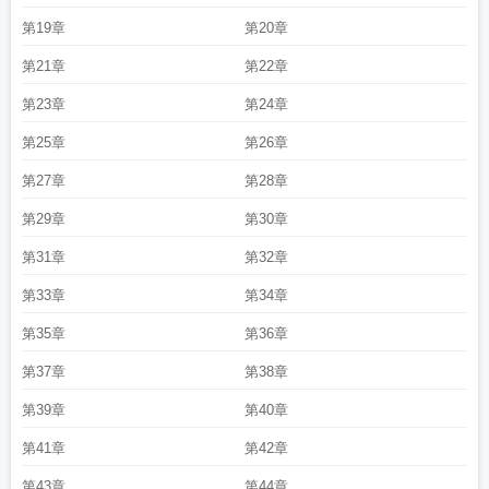
入侵全文阅读
高维入侵讲的什么
高维入侵攻是哪一个
高维入侵cp是谁
高维入
第19章
第20章
侵TXT免费
高维入侵七流百度
高维入侵七流TXT免费
高维入侵攻是谁
高维入侵
第21章
第22章
txt资源
高维入侵百科
高维入侵晋江文学城
高维入侵司渊
高维入侵tx百度
高维
入侵白裙子是好人吗
高维入侵免费在哪看
进入高维度空间
高维入侵txt全文阅
第23章
第24章
读
高维入侵247章在线阅读
高维入侵txt百度资源
高维入侵百度txt
高维入侵获
奖
高维入侵司辰最后和谁在一起
高维入侵TXt
高维入侵是np吗
高维入侵 百
第25章
第26章
度
高维入侵by七流笔趣阁在线阅读
高维入侵笔趣阁5200
高维入侵简介内容
高
第27章
第28章
维入侵·七流
高维入侵双男主是谁
高维入侵by七流百度
高维入侵完结了嘛
高维
入侵by七流笔趣阁
高维入侵为什么那么恶心
高维入侵者
高维入侵作者七流
高
第29章
第30章
维入侵你管这叫低级文明
高维入侵讲什么
高维入侵长生渊结局
高维入侵 宋
第31章
第32章
白
高维入侵宋白抢婚
高维入侵txt百度
高维入侵推文
高维入侵海外版番外
高维
入侵格格党
高维入侵好看吗
高维进化是什么意思
高维入侵宋白和司辰番外
高
第33章
第34章
维入侵全文免费
高维入侵by讲了什么
高维入侵晋江
高维入侵沈雁行的结局
高
维入侵 txt
高维入侵TXT百度
高维入侵笔趣阁免费阅读
如何进入高维空间
高维
第35章
第36章
入侵男主
高维入侵txt百度链接
高维入侵 番外
高维入侵七流TXT
高维入侵全文
第37章
第38章
免费阅读
高维入侵TXT百度资源
高维入侵是双男主吗
第39章
第40章
第41章
第42章
第43章
第44章