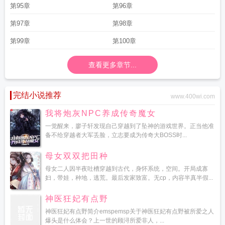
第95章
第96章
第97章
第98章
第99章
第100章
查看更多章节...
完结小说推荐
www.400wi.com
我将炮灰NPC养成传奇魔女
一觉醒来，廖子轩发现自己穿越到了坠神的游戏世界。正当他准
备不给穿越者大军丢脸，立志要成为传奇大BOSS时...
母女双双把田种
母女二人因半夜吐槽穿越到古代，身怀系统，空间。开局成寡
妇，带娃，种地，逃荒。最后发家致富。无cp，内容半真半假...
神医狂妃有点野
神医狂妃有点野简介emspemsp关于神医狂妃有点野被所爱之人
爆头是什么体会？上一世的顾浔所爱非人，...