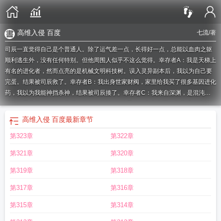
高维入侵 百度
七流
/著
司辰一直觉得自己是个普通人。除了运气差一点，长得好一点，总能以血肉之躯
顺利逃生外，没有任何特别。但他周围人似乎不这么觉得。幸存者A：我是天梯上
有名的进化者，然而点亮的是机械文明科技树。误入灵异副本后，我以为自己要
完蛋。结果被司辰救了。幸存者B：我出身世家财阀，家里给我买了很多基因进化
药，我以为我能神挡杀神，结果被司辰揍了。幸存者C：我来自深渊，是混沌的
造物。我此前信仰神，此后信仰他。总结：#这男的，有点东西#*刚完成改造时，
司辰的世界总是血红一片。他看不见光和颜色，听不见声音，闻不见味道，梦里
高维入侵 百度
最新章节
是奇怪而高的天空。有人问他：后悔吗？司辰回答：“绝不。”施舍和怜悯不是力
第323章
第322章
量，刀才是。**备注：1.故事发生地点不在地球，无任何地域投射，请不要进行无
端联想。主角说中文是因为作者不会外星语。2.包含元素较多：赛博朋克、克苏
第321章
第320章
鲁等等。伪无限流。3.作者微博：小七流4.主受。HE。攻是季楚尧。5.封面画
手：叉人睡不醒
高维空间由谁提出
高维入侵 司辰真实身份
高维入侵TXT
高维入
第319章
第318章
侵讲的是什么内容
高维入侵247番外篇免费全文阅读
高维入侵by七流笔趣阁在
第317章
第316章
线阅读最新章节更新时间
高维入侵番外247免费阅读
高维入侵无防盗无错
高维
入侵简介
高维入侵阅读
高维入侵cp
高维入侵你管这叫低级文明?
进入高维空间
第315章
第314章
的人
高维入侵宋白最后被谁杀了
高维入侵白帝和司辰是什么关系
高维入侵