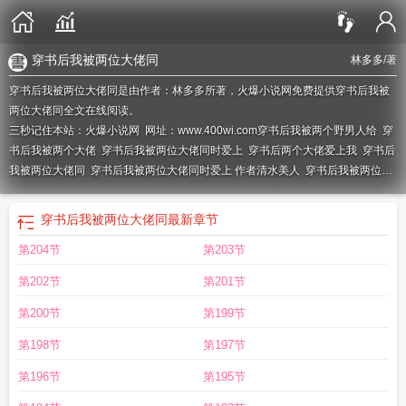
穿书后我被两位大佬同
林多多
/著
穿书后我被两位大佬同是由作者：林多多所著，火爆小说网免费提供穿书后我被
两位大佬同全文在线阅读。
三秒记住本站：火爆小说网 网址：www.400wi.com
穿书后我被两个野男人给
穿
书后我被两个大佬
穿书后我被两位大佬同时爱上
穿书后两个大佬爱上我
穿书后
我被两位大佬同
穿书后我被两位大佬同时爱上 作者清水美人
穿书后我被两位大
佬
穿书后我被两位大佬喜欢上
穿书后我被两个大佬结局爱上
穿书后我被俩位大
佬
穿书后被两个大佬同时爱上
穿书后被两个大佬同时看上
穿书后被两位大佬爱
穿书后我被两位大佬同
最新章节
上格格党
穿书后被两个大佬同时爱上全文阅读
穿书后我被两个大佬爱上
穿书后
第204节
第203节
我被两大豪门团宠了
穿书后被两位大佬同时爱上
穿书后我被两个
穿书后被两个
大佬爱上
穿书后我被两位男主
第202节
第201节
第200节
第199节
第198节
第197节
第196节
第195节