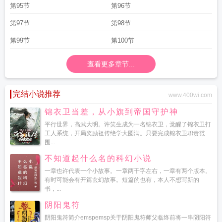
第95节
第96节
第97节
第98节
第99节
第100节
查看更多章节...
完结小说推荐
www.400wi.com
锦衣卫当差，从小旗到帝国守护神
平行世界，高武大明。许笑生成为一名锦衣卫，觉醒了锦衣卫打
工人系统，开局奖励祖传绝学大圆满。只要完成锦衣卫职责范
围...
不知道起什么名的科幻小说
一章也许代表一个小故事。一章两千字左右，一章有两个版本。
有时可能会有开篇玄幻故事。短篇的也有，本人不想写新的
书，...
阴阳鬼符
阴阳鬼符简介emspemsp关于阴阳鬼符师父临终前将一串阴阳符