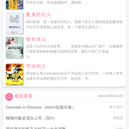
手串交与我，并说道阴阳符，通阴阳，...
魔鬼经纪人
我叫耿植，是一名娱乐经纪人。我旗下的艺人都说我是恶魔但我
可以对天发誓我人如其名，是一个善良正直的人！...
傲剑凌云
这是个以剑为主的世界。 凌逍本为蜀山内门弟子，在观摩师
门前辈渡劫的时候被天劫带到异界，重生于将门子弟身
上。 ...
寻仙闲人
寻仙闲人简介emspemsp关于寻仙闲人百万年前，一代神人李寻
仙离开寻仙界时预言百万年，轮回至。寻...
最新更新
www.400wi.com
Damsels in Distress（bdsm短篇合集）
蝎子尾巴
聊骚对象是顶头上司（高H）
啊肥阿