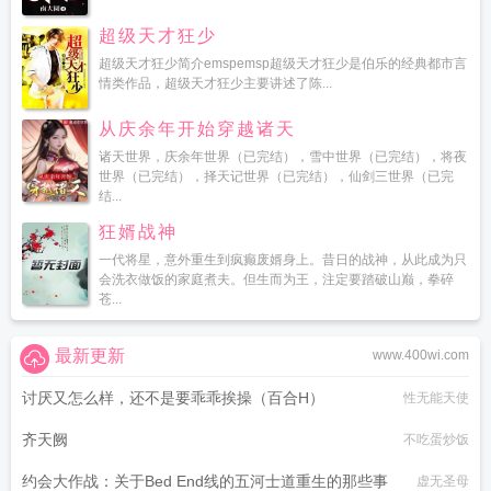
超级天才狂少
超级天才狂少简介emspemsp超级天才狂少是伯乐的经典都市言
情类作品，超级天才狂少主要讲述了陈...
从庆余年开始穿越诸天
诸天世界，庆余年世界（已完结），雪中世界（已完结），将夜
世界（已完结），择天记世界（已完结），仙剑三世界（已完
结...
狂婿战神
一代将星，意外重生到疯癫废婿身上。昔日的战神，从此成为只
会洗衣做饭的家庭煮夫。但生而为王，注定要踏破山巅，拳碎
苍...
最新更新
www.400wi.com
讨厌又怎么样，还不是要乖乖挨操（百合H）
性无能天使
齐天阙
不吃蛋炒饭
约会大作战：关于Bed End线的五河士道重生的那些事
虚无圣母