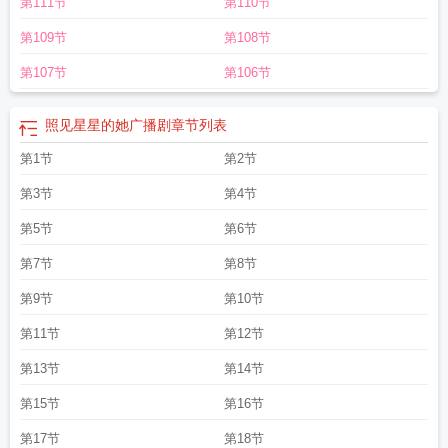
第111节
第110节
她讲的是什么
照见星星的她季柏文番外
照见星星的她TXT
照见星星的她 随侯珠
讲的什么
照见星星的她免费阅读
照见星星的她讲的啥
照见星星的她 百度
照见
第109节
第108节
星星的她by随侯珠番外
照见星星的她全本免费阅读
照见星星的她txt百度资源
照
见星星的她好看吗
照见星星的她随侯珠
照见星星的她在线阅读
照见星星的她晋
第107节
第106节
江文学城
照见星星的她全文免费阅读 番外
照见星星的她语录
照见星星的她番
外待月半明时
照见星星的她txt
照见星星的她江讲的是什么
照见星星的她广播剧
章节列表
第1节
第2节
第3节
第4节
第5节
第6节
第7节
第8节
第9节
第10节
第11节
第12节
第13节
第14节
第15节
第16节
第17节
第18节