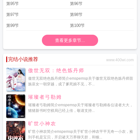
第95节
第96节
第97节
第98节
第99节
第100节
查看更多章节...
完结小说推荐
www.400wi.com
傲世无双：绝色炼丹师
傲世无双绝色炼丹师简介emspemsp关于傲世无双绝色炼丹师苗
族巫女一朝穿越，成了爹死娘不见，不...
璀璨者弓勒姆
璀璨者弓勒姆简介emspemsp关于璀璨者弓勒姆各位读者大大，
猪猪新书时空棋局已经上传，敬请支持...
旷世小神农
旷世小神农简介emspemsp关于旷世小神农平平无奇一小农，捡
到手机是宝贝，开启诸天万界聊天群，和猴...