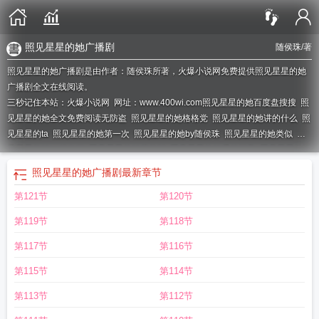
照见星星的她广播剧
随侯珠
/著
照见星星的她广播剧是由作者：随侯珠所著，火爆小说网免费提供照见星星的她
广播剧全文在线阅读。
三秒记住本站：火爆小说网 网址：www.400wi.com
照见星星的她百度盘搜搜
照
见星星的她全文免费阅读无防盗
照见星星的她格格党
照见星星的她讲的什么
照
见星星的ta
照见星星的她第一次
照见星星的她by随侯珠
照见星星的她类似
照
见星星的她by笔趣阁
照见星星的她完整版
照见星星的她番外怀孕
照见星星的她
随侯珠txt
照见星星的她岁月星辰
照见星星的她实体番外
照见星星的她txt资
照见星星的她广播剧
最新章节
源
随侯珠
照见星星的她男女主差几岁
照见星星的她番外舒瑶
照见星星的她 随
第121节
第120节
侯珠
照见星星的她男主是处吗
照见星星的她全文
照见星星的她开车
照见星星
的她番外孩子
照见星星的她无防盗章免费阅读
照见星星的她全文免费阅读
随侯
第119节
第118节
珠照见星星的她
照见星星的她 随侯珠晋江
照见星星的她2k
照见星星的她免费
阅读笔趣阁
照见星星的她季柏文舒瑶
照见星星的她番外篇TXT
照见星星的她免
第117节
第116节
费阅读全文
照见星星的她讲什么
照见星星的她晋江
照见星星的她无弹窗
照见
第115节
第114节
星星的她沈时女儿
照见星星的她番外
照见星星的她广播剧
照见星星的她 随侯
珠讲什么
照见星星的她 随侯珠 晋江
照见星星的她 随侯珠番外
照见星星的她简
第113节
第112节
介
照见星星的她待月半明时
照见星星的她 晋江
照见星星的她百度
照见星星的