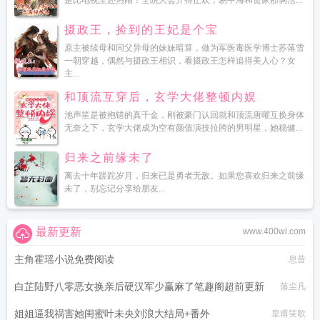
是比电视里还热闹！全院大会开得正欢，易中海和贾家那俩活...
摄政王，捡到的王妃是个宝
原主被续母和同父异母的妹妹暗算，做为军医毒医学博士苏落雪
一朝穿越，偶然与摄政王相识，看摄政王怎样追得美人心？女
主...
和顶流互穿后，玄学大佬整顿内娱
池声笙是被抱错的真千金，刚被豪门认回就和顶流唐曜互换身体
无奈之下，玄学大佬成为空有颜值演技拉胯的男明星，她稳健...
归来之前缘未了
离去十年蹉跎岁月，归来已是勇者无敌。如果您喜欢归来之前缘
未了，别忘记分享给朋友...
最新更新
www.400wi.com
主角霍瑶小说免费阅读
息昔
白芷陆野八零恶女换亲后硬汉军少赢麻了笔趣阁超前更新
落尘凡
姐姐逼我祸害她闺蜜叶未央刘浪大结局+番外
皇甫笑歌