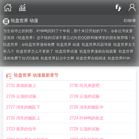
轮盘世界 动漫
幻动
/著
当生命停止的刹那，叶钟鸣回到了十年前，那个末日开始的下午。/p各位书友要
是觉得《轮盘世界》还不错的话请不要忘记向您QQ群和微博里的朋友推荐哦！/p
轮盘世界：/p
轮盘世界漫画免费
轮盘世界 动漫
轮盘世界武器等级
轮盘世界女主
有几个
轮盘世界怎么不更新了
轮盘世界动漫
轮盘世界漫画在线观看
轮盘世界
漫画免费下拉式6漫画
轮盘世界起点中文网
轮盘世界在线阅读
轮盘世界叶钟
鸣
轮盘世界为什么不更新了
轮盘世界漫画免费阅读下拉式
轮盘世界人物介
绍
轮盘世界有声
轮盘世界类似的
轮盘世界结局
轮盘世界漫画免费观看漫画下
轮盘世界 动漫
最新章节
拉式
轮盘世界 漫画
轮盘世界漫画
轮盘世界蓝星篇
轮盘世界穆馨妃的结局
轮
2731 真假奴族上
2730 坑兄弟是吧
盘世界TXT
轮盘世界叶钟鸣几个老婆
轮盘世界女主
轮盘世界校对版
轮盘世界
书评
轮盘世界漫画免费下拉式
轮盘世界漫画免费下拉式观看奇漫屋
轮盘世界免
2729 云顶的试验
2729 云顶的试验
费阅读
轮盘世界动态漫画在线观看
轮盘世界(幻动)新笔趣阁
轮盘世界女主是
谁
末日轮盘世界
轮盘世界完结了吗
轮盘世界免费无广告
轮盘世界 最新章节 无
2727 消失的舰队下
2726 消失的舰队中
弹窗
轮盘世界笔趣阁免费阅读
轮盘世界第二季
轮盘世界百度百科
轮盘世界漫
2725 消失的舰队上
2724 叶钟鸣的执念
画第二季什么时候出
轮盘世界动漫在线观看全集免费
轮盘世界免费阅读笔趣
阁
轮盘世界TXT精校
轮盘世界漫画下拉式免费观看
轮盘世界在线
轮盘世界漫
2723 诡异的信号
2729 云顶的试验
画全集免费
我在末世苟活轮盘世界
轮盘世界漫画免费阅读下拉式六漫画
轮盘世