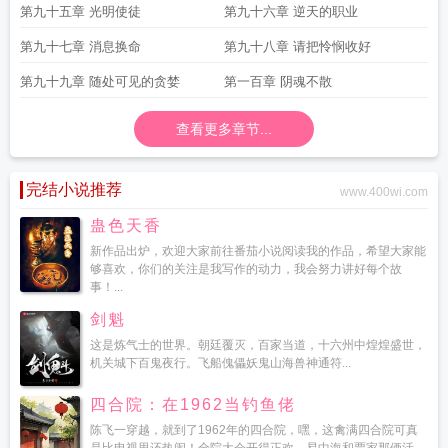
第九十五章 光明使徒
第九十六章 逆天的职业
第九十七章 消息换命
第九十八章 请把怜悯收好
第九十九章 随处可见的贪婪
第一百章 阴魂不散
查看更多章节...
完结小说推荐
www.400wi.com
蛊色天香
新作品出炉，欢迎大家前往番茄小说阅读我的作品，希望大家能
够喜欢，你们的关注是我写作的动力，我会努力讲好每个故
事！...
剑魁
这是炼气士的世界。朝廷覆灭，百家当道，十六州中煌煌盛世，
机关城下百鬼夜行。飞船傀儡妖鬼山海兽神通符...
四合院：在1962当钓鱼佬
陈飞一穿越，就到了1962年的四合院，嘿，这禽满四合院可真