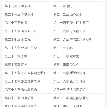
第十九章 末世职业
第二十章 抢夺
第二十一章 初获职业
第二十二章 白色武器
第二十三章 附魔
第二十四章 第二职业园丁
第二十五章 奇怪四人组
第二十六章 守宝的土狗
第二十七章 地黄丸
第二十八章 突然出现的怪兽
第二十九章 绝望中的脸
第三十章 合作
第三十一章 杀蜥
第三十二章 精神力
第三十三章 新枪
第三十四章 吃这个
第三十五章 要不要收她做手下
第三十六章 重返武装部
第三十七章 放过她的条件
第三十八章 第二个轮盘
第三十九章 食物和玩物
第四十章 没人是高尚的
第四十一章 金属盾牌
第四十二章 消失的穆馨妃
第四十三章 呼啸的重卡
第四十四章 女人打架