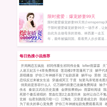
限时蜜爱：爆宠娇妻99天
限时蜜爱爆宠娇妻99天简介emspemsp
于限时蜜爱爆宠娇妻99天一场手术，让
自此失去做母亲的资格。林西夏一走五
年，最终被骗回国。看着男人步步紧逼
林西夏转身欲逃，却被男人一把拉住，
再给我跑一次试试？你放开我！男人看
她激烈...
每日热搜小说推荐
开局网恋五疯批
祁同伟重生祁同伟全集
lofter雨霖霖
天
人迷王妃五十4章免费阅读
莲花楼2李莲蓬死了没
躺平代
原唱播放
护你三年神婿不装了短剧原著
躺平np
景彻
流
恋综反过来被女生追
穿越成冥王 于度
知更鸟亲笔签名图
俏美妞是形容什么人
亿万婚约前妻已改嫁免费阅读
袖子
佚名
秦皇汉武在历史直播
金牌按摩师po
雨霖铃阅读
我
死那个傻瓜谁唱的
禁血红莲2之血莲归来
如何让自己不氪
玄姬
仙君别跑我只咬一口
江陶生
汉室是谁成立的
我命
为了前夫的掌心宠免费
护你三年神婿短剧免费观看高清