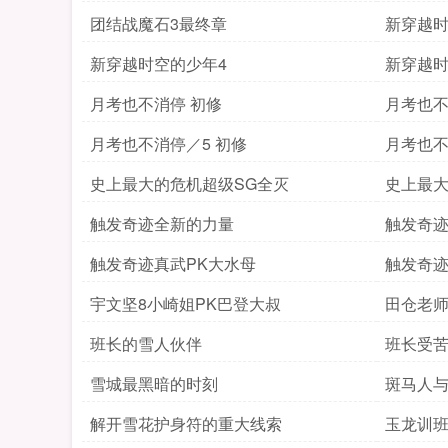
团结战魔石3最终章
新穿越
新穿越时空的少年4
新穿越时
月考也不消停 初修
月考也不
月考也不消停／5 初修
月考也不
史上最大的危机超级SG全灭
史上最大
触发奇迹全新的力量
触发奇
触发奇迹真武PK大水母
触发奇
宇文坚8小崎姐PK巴登大叔
田仓老
班长的雪人伙伴
班长受
雪城最黑暗的时刻
斑马人
解开雪花护身符的重大线索
玉龙训