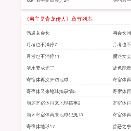
《男主是青龙传人》章节列表
偶遇女会长
与会长
月考也不消停7
月考也不
月考也不消停11
偶遇女
清水变成光了
蓝色能
寄宿体再次来访地球
寄宿体再
寄宿体又来地球搞事情5
寄宿体再
崩坏寄宿体再来地球搞事9
寄宿体再
崩坏寄宿体再来地球犯戋13
寄宿体再
寄宿体地球17
善恶之争