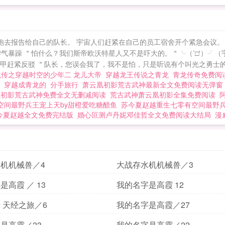
跑去报告给自己的队长。 宇宙人们赶紧在自己的员工宿舍开个紧急会议。 
气暴躁 ＂怕什么？我们斯帝欧沃特星人又不是吓大的。＂╰（‵□′）╯
甲赶紧反驳 ＂队长，您误会我了，我不是怕，只是听说有个叫光之勇士的，一
龙传之穿越时空的少年二 龙儿大帝
穿越龙王传说之青龙
青龙传奇免费
剧
穿越成青龙的
分手旅行
萧云凰初影荒古武神最新全文免费阅读无弹窗
凰初影荒古武神免费全文无删减阅读
荒古武神萧云凰初影全集免费阅读
空间最野兵王宠上天by甜橙爱吃糖醋鱼
苏今夏赵越重生七零有空间最野
今夏赵越全文免费完结版
婚心叵测卢丹妮邓佳哲全文免费阅读大结局
漫
机机械兽／4
大战存水机机械兽／3
是高霞 ／ 13
我的名字是高霞 12
 天经之旅／6
我的名字是高霞／27
是高霞／23
我的名字是高霞／22