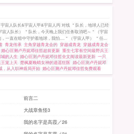
宇宙人队长&宇宙人甲&宇宙人丙 对线 ＂队长，地球人已经
（宇宙人队长） ＂队长，今天晚上我们任务取消吧～＂（宇宙
直在暗中守护着地球，我怕....＂（宇宙人甲） ＂任...
阅读
青龙传承
主角穿越青龙会的
穿越成青龙
穿越成青龙会
婚心叵测卢丹妮邓佳哲超前更新
重生七零有空间最野兵王
阿城的人生
婚心叵测卢丹妮邓佳哲全文阅读最新更新
一只
兵王宠上天
楚枫夏晚晴女神的逍遥狂医
婚心叵测卢丹妮邓
威，从入职神盾局开始
婚心叵测卢丹妮邓佳哲免费观看
前言二
大战章鱼怪3
我的名字是高霞／26
我的名字是高霞／21