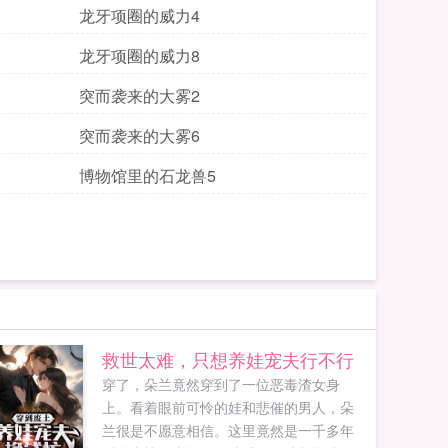
龙牙项圈的威力4
龙牙项圈的威力8
突而袭来的大雾2
突而袭来的大雾6
博物馆里的石龙兽5
救世太难，只想养娃宠夫行不行
穿了，朵兰竟然穿到了一位恶毒渣女身
上。看着眼前可怜的娃和悲催的男人，朵
兰很是不愿意相信。这里竟然是一千多年