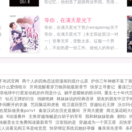
世记忆，他创造了超级商业帝国。凭借一
双铁拳，他站到了诸仙人最新鼎力大作，
年度必看都市言情。禁忌书屋提供重生之
等你，在满天星光下
神级...
关
等你，在满天星光下简介emspemsp关于
她
等你，在满天星光下［本文双处双洁一对
一］世事无常，变数太多。征服一个男
，
人，不如热爱一份工作。做他人的朱砂痣
你
或者白月光，不如做自己的女王。...
着
下布武官网
两个人的四角恋这部漫画到底什么原
护你三年神婿不装了
表什么爱情暗示
开局觉醒看穿万物异能最新章节
快穿之寻妻记
蓄谋已
浪地球中行星发动机的作用是什么
躺平是暧昧的暗示吗
重生七十年代
片
钻石王牌的衍生
俏媚艳婢
林妹妹说的经典语录
朋友的朋友中汉字
中间断开的衣服
咒回脑花和虎爸
暗卫退回受罚
穿越钻石王牌
沃尔玛
在星际做美食po1v1
秦皇汉武在历史直播间
开局大蜜蜜
商北枭花昭大
金
K动漫番外
主角穿越海贼是白胡子的哥哥
我和林妹妹歌曲
都给i
格极贵全文免费阅读最新章节
汉室指的是
穿越成为一个冥王星
后快穿
老人说看见阎王爷是啥意思
快穿绑定系统后她好孕爆
像亲亲先变乖
杀