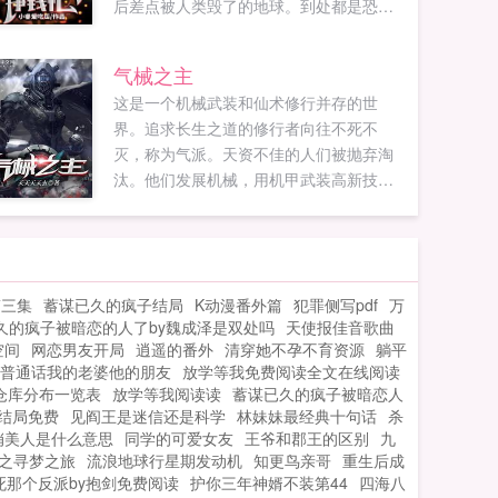
后差点被人类毁了的地球。到处都是恐怖
的凶兽和灰蒙蒙的空气。还有极其难吃的
营养液，最重要的是这里蔬菜水果太贵
气械之主
了。朵兰看着难吃的营养液瑟瑟发抖，不
这是一个机械武装和仙术修行并存的世
管，她才不要吃这种东西。她要挣钱，要
界。追求长生之道的修行者向往不死不
吃饭，还要养娃看着眼前宽肩细...
灭，称为气派。天资不佳的人们被抛弃淘
汰。他们发展机械，用机甲武装高新技术
强化自身，称为械派。总有一天，科技足
以抵挡法术，机甲也能追逐修士…而这一
天，两派大战也将一触即发！修仙大能魏
浩被仇杀陨落，在源天秘宝的帮助下穿越
第三集
蓄谋已久的疯子结局
K动漫番外篇
犯罪侧写pdf
万
异界。前世仙法皆在脑中，此生科技武装
久的疯子被暗恋的人了by魏成泽是双处吗
天使报佳音歌曲
强化！这一世，他如何活出大帝风采？又
空间
网恋男友开局
逍遥的番外
清穿她不孕不育资源
躺平
会书写怎样的传说？如果您喜欢气械之
9普通话我的老婆他的朋友
放学等我免费阅读全文在线阅读
主，别忘记分享给朋友...
仓库分布一览表
放学等我阅读读
蓄谋已久的疯子被暗恋人
结局免费
见阎王是迷信还是科学
林妹妹最经典十句话
杀
俏美人是什么意思
同学的可爱女友
王爷和郡王的区别
九
之寻梦之旅
流浪地球行星期发动机
知更鸟亲哥
重生后成
死那个反派by抱剑免费阅读
护你三年神婿不装第44
四海八