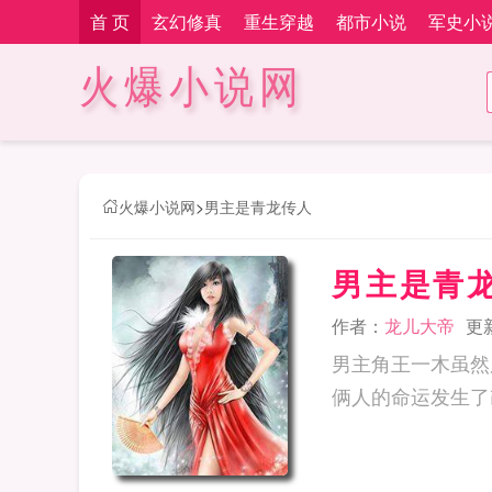
首 页
玄幻修真
重生穿越
都市小说
军史小
火爆小说网
火爆小说网
>
男主是青龙传人
男主是青
作者：
龙儿大帝
更新
男主角王一木虽然