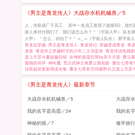
《男主是青龙传人》大战存水机机械兽／5
人，伪装成厂子员工。 其中一名员工发现了超级SG，急忙
派人来对付我们了。我们该怎么办？＂（宇宙人甲） 队长脾
人甲） ＂怎么，你怕了？＂→_→（宇宙人队长） 那宇宙人
青龙志穿越
男主是青龙传人
青龙传记
穿越变成青龙
青
龙首
青龙传之穿越时空的少年二主演是谁
青龙传说电视
宠上天苏今夏赵越后续
女神的逍遥狂医by东方天策
萧云
孤独的耳环
神向魔
荒古武神主角萧云凰初影
重生七零有
佳哲超前更新阅读全集
重生七零有空间最野兵王宠上天苏
《男主是青龙传人》最新章节
大战存水机机械兽／5
大战存水
我的名字是高霞／24
我的名字
神秘的狼／7
修学旅行
我的名字是高霞／24
我的名字