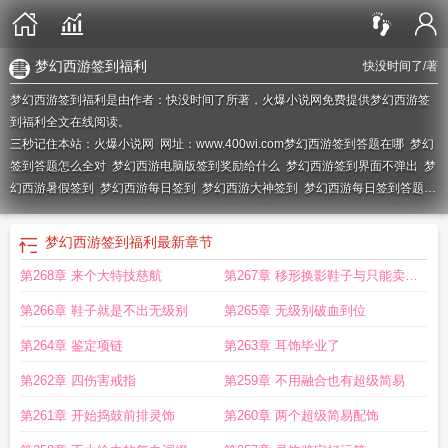
梦幻西游签到福利
快没时间了
/著
梦幻西游签到福利是由作者：快没时间了所著，火爆小说网免费提供梦幻西游签
到福利全文在线阅读。
三秒记住本站：火爆小说网 网址：www.400wi.com
梦幻西游签到答题在哪
梦幻
签到答题怎么全对
梦幻西游电脑版签到奖励给什么
梦幻西游签到界面不弹出
梦
幻西游暑假签到
梦幻西游每日签到
梦幻西游大神签到
梦幻西游每日签到答题奖
励
梦幻西游之签到
梦幻西游签到日历答题在哪里
梦幻西游每日签到答题答
案
梦幻西游每天签到
梦幻西游每日签到运势详解
梦幻西游之签到就变强
梦幻
梦幻西游签到福利
最新章节
西游之签到系统
梦幻签到答题额外奖励
梦幻签到每月答题60道有什么
cc梦幻西
第268章 来个大特技慈航
第267章 移形换影鞋子与只能卖掉
游签到
梦幻西游怎么签到奖励
梦幻西游签到答题几天一次
梦幻西游之签到奖
励
梦幻签到答题60道
梦幻西游签到答题60道
梦幻西游每日签到答题器
梦幻西
的破碎头
第266章 鞋子就是不出无级别
第265章 无级别破血到位
游签到奖励
梦幻西游怎么签到
梦幻西游签到怎么补签
梦幻西游每日签到在哪
里
梦幻西游每日签到运势有用吗
梦幻每日签到
梦幻西游签到语句
梦幻西游 签
第264章 鉴定项链
第263章 耳饰毕业了
到
梦幻西游大神签到奖励
梦幻西游每天签到拿经验
梦幻西游签到答题每月多少
第262章 四伤害戒指
第259章 不用融合也有超级简易
次
梦幻西游签到答题给什么奖励
梦幻西游签到答题有什么奖励
梦幻西游在哪签
到
第261章 开始捣鼓前排灵饰
第260章 两个超级简易配饰