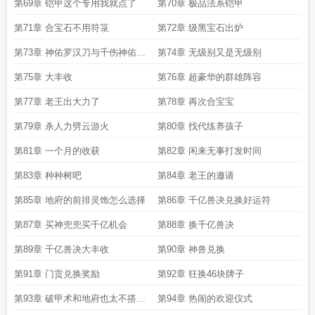
第69章 铠甲这个专用我就点了
第70章 极品法系铠甲
第71章 合宝石不用符箓
第72章 级黑宝石出炉
第73章 神佑罗汉刀与千伤神佑武
第74章 无级别又是无级别
器
第75章 大丰收
第76章 超豪华的群雄阵容
第77章 老王出大力了
第78章 再次合宝宝
第79章 杀人力劈云游火
第80章 找代练养孩子
第81章 一个月的收获
第82章 闲来无事打发时间
第83章 种种树吧
第84章 老王的邀请
第85章 地府的前排灵饰怎么选择
第86章 千亿兽决兑换好运符
第87章 买神兜兜买千亿机会
第88章 换千亿兽决
第89章 千亿兽决大丰收
第90章 神兽兑换
第91章 门贡兑换奖励
第92章 狂换46块牌子
第93章 破甲术和地府也太不搭了
第94章 热闹的欢迎仪式