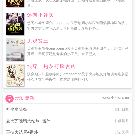
莫名变成一块石头的张曦身边，开始讲述着她的故事。张曦虽
然...
悠闲小神医
悠闲小神医简介emspemsp关于悠闲小神医陈阳偶得神医传承，
实力大增，智斗恶霸，喜迎富商，取得各路...
贞观贤王
贞观贤王简介emspemsp关于贞观贤王贞观十四年，大唐盛世已
开启。唐高宗还是老实的小王爷。女皇已入...
快穿：炮灰打脸攻略
快穿炮灰打脸攻略简介emspemsp关于快穿炮灰打脸攻略炮灰是
什么？雪兰告诉你，炮灰是用来打别人...
最新更新
www.400wi.com
神幽幽陆筝
青山日晓
夏天苏晚晴大结局+番外
林间揽月
王扶大结局+番外
以云为墨