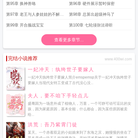
吧
第95章 换神兽咯
第96章 硬件展示暂时保密
第97章 老王与人参娃娃的不解之
第98章 总算出超级神马了
缘
第99章 开合服战宝宝
第100章 七轮须弥法谛听
查看更多章节...
完结小说推荐
www.400wi.com
一妃冲天：纨绔世子要嫁人
一妃冲天纨绔世子要嫁人简介emspemsp关于一妃冲天纨绔世子
要嫁人当现代女特工变成了古代没心没...
夫人，要不咱下手轻点儿
盛骞因为一场意外成了植物人，万薏，一个可静可动可逗比的女
孩，因为家庭原因，基本全能，什么都会，因为某些原因被卖
给...
洪荒：吾乃紫霄门徒
某天。一个赤着双足的小姑娘来到了东海之滨，她慢慢的坐在了