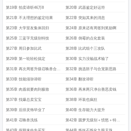
第19章 拍卖谛听46万8
第20章 武器鉴定好运符
第21章 不太理想的鉴定结果
第22章 突如其来的消息
第23章 大学室友集体回归
第24章 原来还有周签到奖励啊
第25章 三蓝字无级别特技
第26章 倒霉的点化套装
第27章 周日参加比武
第28章 比武组个三攻队
第29章 第一轮轻松搞定
第30章 实力没输战术输了
第31章 再次周签升级召唤兽合成
第32章 挑选胚子与合宠新思路
好运卡
第33章 技能须弥谛听
第34章 翻攻谛听
第35章 肉盾就要肉到极致
第36章 再来两只净台善恶卖钱
第37章 找爆总卖宝宝
第38章 环装也疯狂
第39章 后排灵饰毕业了
第40章 生存能力大提升
第41章 召唤兽洗练
第42章 圆梦无级别＋愤怒＋特技
腰带
第43章 假期来临先买车
第44章 炼妖石炼化九眼天珠