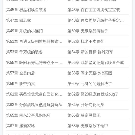
第45章 极品召唤兽装备
第46章 百伤宝宝装满伤宝宝装
第47章 回老家
第48章 再次周签升级鞋子鉴定好
运符
第49章 系统的小连招
第50章 无级别晶清鞋子
第51章 再遇无级别愤怒特技这次
第52章 找老王卖腰带
可是150级的
第53章 千万级的装备
第54章 新的目标 群雄冠军
第55章 吸附石好运符来点不一样
第56章 武器鉴定还是召唤兽合成
的点化石吧
第57章 全是肉盾
第58章 闲来无聊挖挖高图
第59章 腰带拍卖
第60章 元身的问题解决了
第61章 买些垃圾元身自己幻化着
第62章 级20级宠修我成bug了
玩玩
第63章 分解战魄果然是坑货玩法
第64章 开始幻化元身
第65章 闲来没事儿跑跑环
第66章 鉴定灵犀玉
第67章 搬新家咯
第68章 无级别放下铠甲