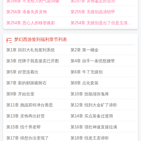
第258章 不太给力的气血词缀
第257章 灵饰鉴定好运符
第256章 准备先弄灵饰
第255章 无级别晶清铠甲
第254章 恶心人的移形换影
第254章 无级别是出了但是玉清是
什么情况
梦幻西游签到福利
章节列表
第1章 回归大礼包签到系统
第2章 第一桶金
第3章 挖牌子我直接卖已开图
第4章 抬手一条愤怒腰带
第5章 好货连着出
第6章 牛了无级别
第7章 新的财路吸附石
第8章 点化套装
第9章 开始合宠
第10章 技能须弥鬼将
第11章 挑战双特净台善恶
第12章 找到大金矿了谛听
第13章 灵饰再出好货
第14章 买点装备过渡用
第15章 找个养老帮
第16章 强壮神速直接拉满
第17章 得想办法变现了
第18章 找老王卖谛听