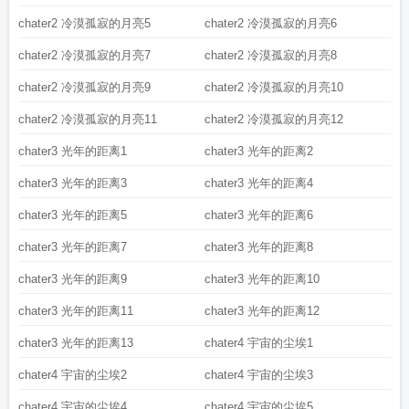
chater2 冷漠孤寂的月亮5
chater2 冷漠孤寂的月亮6
chater2 冷漠孤寂的月亮7
chater2 冷漠孤寂的月亮8
chater2 冷漠孤寂的月亮9
chater2 冷漠孤寂的月亮10
chater2 冷漠孤寂的月亮11
chater2 冷漠孤寂的月亮12
chater3 光年的距离1
chater3 光年的距离2
chater3 光年的距离3
chater3 光年的距离4
chater3 光年的距离5
chater3 光年的距离6
chater3 光年的距离7
chater3 光年的距离8
chater3 光年的距离9
chater3 光年的距离10
chater3 光年的距离11
chater3 光年的距离12
chater3 光年的距离13
chater4 宇宙的尘埃1
chater4 宇宙的尘埃2
chater4 宇宙的尘埃3
chater4 宇宙的尘埃4
chater4 宇宙的尘埃5