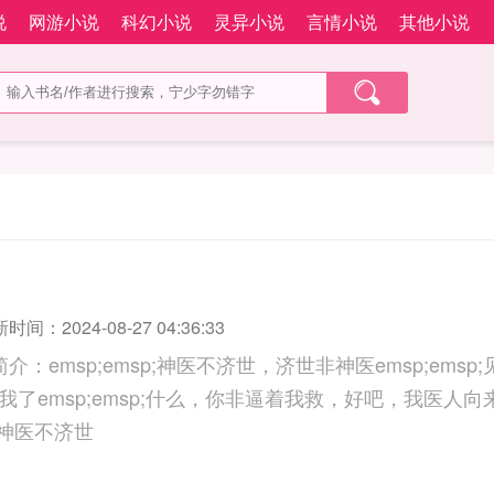
说
网游小说
科幻小说
灵异小说
言情小说
其他小说
时间：2024-08-27 04:36:33
介：emsp;emsp;神医不济世，济世非神医emsp;ems
我了emsp;emsp;什么，你非逼着我救，好吧，我医人
 [七五]神医不济世