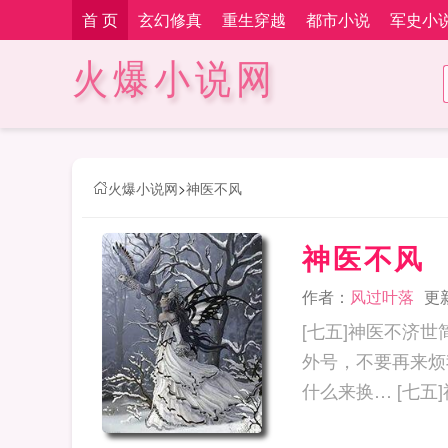
首 页
玄幻修真
重生穿越
都市小说
军史小
火爆小说网
火爆小说网
>
神医不风
神医不风
作者：
风过叶落
更新
[七五]神医不济世简
外号，不要再来烦
什么来换…