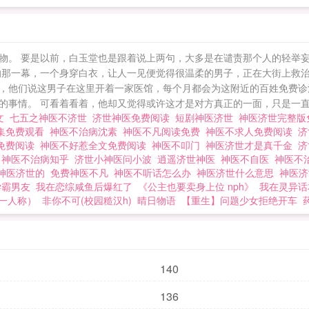
物。 要是以前，白玉堂也是跟着说上两句，大多是在谴责那个人的轻举
的那一幕，一个身穿白衣，让人一见便觉得很温柔的男子，正在大街上救治
，他们说这男子在这里开着一家医馆，每个月都会为这附近的百姓免费诊
事情。 可看着看着，他却又觉得或许这才是对方真正的一面，只是一直以
文
七五之神医不济世
济世神医免费阅读
短剧神医济世
神医济世完整
集免费观看
神医不治病沈素
神医不凡阅读免费
神医不求人免费阅读
济
免费阅读
神医不好惹全文免费阅读
神医不叩门
神医济世才是真千金
济
凡
神医不治病知乎
济世小神医问小波
逍遥济世神医
神医不自医
神医不
神医济世的
免费神医不凡
神医不听话怎么办
神医济世什么意思
神医
学霸男友
我在恋综咸鱼后爆红了
《公主也要卖身上位 nph》
我在灵异话
一人称）
非你不可(校园糙汉h)
晴日物语
【重生】问题少女拒绝开车
140
136