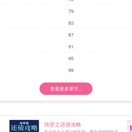
79
83
87
91
95
99
查看更多章节...
快穿之还债攻略
不
苏沐有个大哥叫做苏扬，整天神神秘秘不