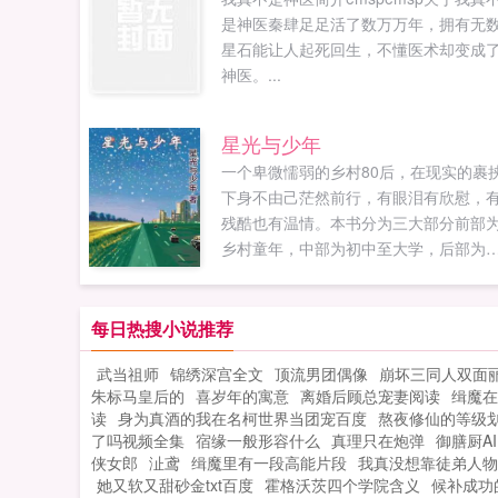
是神医秦肆足足活了数万万年，拥有无
星石能让人起死回生，不懂医术却变成
神医。...
星光与少年
一个卑微懦弱的乡村80后，在现实的裹
下身不由己茫然前行，有眼泪有欣慰，
残酷也有温情。本书分为三大部分前部
乡村童年，中部为初中至大学，后部为
场争斗，从6岁到36岁，讲述了30年间
这个风云变幻日新月异的时代间隙里，
个受过高等教育却大学白读的普通大众
每日热搜小说推荐
在经受了无数好与恶坏与善的冲击下，
武当祖师
锦绣深宫全文
顶流男团偶像
崩坏三同人双面
断刷新对人...
朱标马皇后的
喜岁年的寓意
离婚后顾总宠妻阅读
缉魔在
读
身为真酒的我在名柯世界当团宠百度
熬夜修仙的等级
了吗视频全集
宿缘一般形容什么
真理只在炮弹
御膳厨AI
侠女郎
沚鸢
缉魔里有一段高能片段
我真没想靠徒弟人物
她又软又甜砂金txt百度
霍格沃茨四个学院含义
候补成功