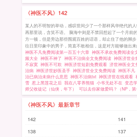
《神医不风》142
某人的不明智的举动，感叹世间少了一个那样风华绝代的人
再那里说，含笑不语。 脑海中则是不禁回想起了一个月前
方一顿，但是旁边那些围观百姓的话语，却止住了他的脚步
往日里印象中的男子，简直不敢相信，这是对方能够做出来的
神医不凡免费阅读第一百五十六章
神医不承欢免费阅读全
频大全
神医不神了
神医不治病全文免费阅读
神医济世全
不寂寞
神医不可欺
神医济世短剧免费观看
济世神医全文
治病
神医济世妙医圣手
神医济世全文免费阅读
神医不
治已病治未病什么意思
神医不治病txt
神医济世在线观看
雪
惹上黑莲花之后
我在八零养熊猫
小爷无处不在
变态
师父收徒记（仙侠，年下）
可以去你家做爱吗？（NP，第
《神医不风》最新章节
142
141
138
137