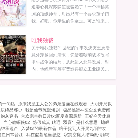
追妻心机深苏静笙被骗婚了！一个神秘莫
测的顶级帅哥，对她只有一个要求孩子归
我。好吧，你亲生的你拿走。可是谁来告
诉她，为什么这男人竟然死皮赖脸的赖进
了她家里？！本以为陆擎宇只是一个普通
唯我独裁
民...
关于唯我独裁21世纪的军事发烧友王辰浩
意外穿越回到清末，凭借着猥琐战术改写
甲午战争的结局，从此进入北洋发展。对
内，他练新军筹军费造兵舰立工业建民生
兴教育创科技图国强，终于被他抢了袁...
的一句话
原来我是主人公的弟弟漫画在线观看
大明开局救
星辰绝品邪少
我是仙帝陈默短剧
极品桃运神医全文免费阅
炮灰穿书
合欢宗掌教日常txt百度资源最新
王妃今天休息
师
当心蝙蝠侠02
炼假成真 贴吧
双喜年是什么意思
蝙蝠
始继承遗产
入梦txf的最新作品
瞎子捉到人开局九阳神功
狗血日常晋江
我在盗墓笔当忽悠
寂寞空庭大结局剧情解析