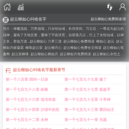
赵云柳如心叫啥名字
赵云柳如心免费阅读
/著
简介：神魔混战，万界崩塌，只永恒仙域，长存世间。万古后，一尊名为赵云的
战神，凝练了天地玄黄，重铸了宇宙洪荒，自碧落凡尘，打上了永恒仙域，以神
之名，君临万道...
赵云柳如心 六界三道
赵云柳如心免费阅读
柳如心 赵云
赵云
柳如月姬凝霜
柳珠赵云宸
赵云柳月心
赵云柳如心免费全文阅读
赵云柳如心笔
趣阁
赵云宸柳珠
赵云柳如心柳如月
赵云柳如月免费阅读
赵云柳如心永恒之
门
主角叫赵云柳如心的免费阅读
赵云柳如心
主人公赵云和柳如心
赵云 相
柳
主角叫赵云柳如心的名字
主角叫赵云柳如心的叫什么
主人翁赵云柳如心
主
赵云柳如心叫啥名字
最新章节
角叫赵云柳如心的叫什么名字
柳如月赵云
主角赵云柳如心最新章节
赵云柳如心
第一千八百章 阴间一日游
第一千七百九十九章 服了
叫啥名字
柳如云赵玉笙大结局
赵云柳如心叫什么
第一千七百九十八章 妖猴
第一千七百九十七章 挺趁手
第一千七百九十六章 混沌本源
第一千七百九十五章 斗帝神
第一千七百九十四章 沙漠中的坟
第一千七百九十三章 重回仙王
第一千七百九十二章 水神
第一千七百九十一章 无题