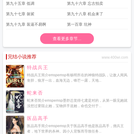
第九十五章 低调
第九十六章 忘古拍卖
第九十七章 袈裟
第九十八章 机会来了
第九十九章 装逼不易啊
第一百章 坑神
查看更多章节...
完结小说推荐
www.400wi.com
特战兵王
特战兵王简介emspemsp有杨明所在的神狼特战队，让敌人闻风
丧胆，狼牙一出，血海无边，锋芒一露，天地...
蛇来否
蛇来否简介emspemsp墨舒总觉得七鸢是对的，从第一眼见她就
没想过要阻止她，宝物拱手送她，命也交付于...
医品高手
医品高手简介emspemsp关于医品高手他是医品高手，佣兵王
者，地下世界的杀神。因小人背叛而导致任务...