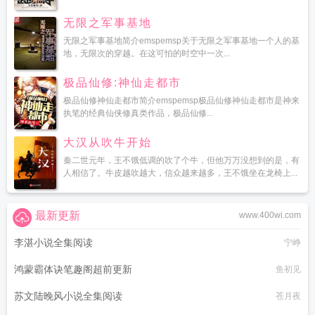
无限之军事基地
无限之军事基地简介emspemsp关于无限之军事基地一个人的基
地，无限次的穿越。在这可怕的时空中一次...
极品仙修:神仙走都市
极品仙修神仙走都市简介emspemsp极品仙修神仙走都市是神来
执笔的经典仙侠修真类作品，极品仙修...
大汉从吹牛开始
秦二世元年，王不饿低调的吹了个牛，但他万万没想到的是，有
人相信了。牛皮越吹越大，信众越来越多，王不饿坐在龙椅上...
最新更新
www.400wi.com
李湛小说全集阅读
宁峥
鸿蒙霸体诀笔趣阁超前更新
鱼初见
苏文陆晚风小说全集阅读
苍月夜